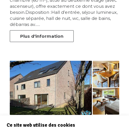
chambre (60 m²), situé au deuxième étage (avec
ascenseur), offre exactement ce dont vous avez
besoin.Disposition :Hall d’entrée, séjour lumineux,
cuisine séparée, hall de nuit, wc, salle de bains,
débarras av......
Plus d'information
Maison
Ce site web utilise des cookies