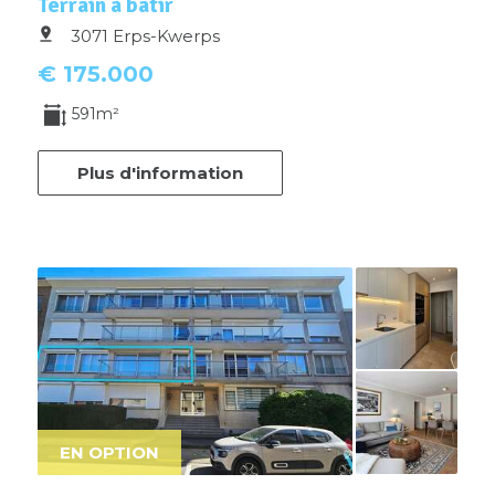
Terrain à bâtir
3071 Erps-Kwerps
€ 175.000
591m²
Plus d'information
EN OPTION