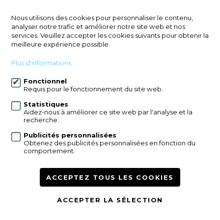
3078 Everberg
Nous utilisons des cookies pour personnaliser le contenu,
€ 719.000
analyser notre trafic et améliorer notre site web et nos
services. Veuillez accepter les cookies suivants pour obtenir la
4
234m²
meilleure expérience possible.
Située dans une rue paisible et recherchée
Plus d'informations
d’Everberg, cette habitation moderne et
Fonctionnel
parfaitement entretenue offre un équilibre idéal
Requis pour le fonctionnement du site web.
entre confort, efficacité énergétique et qualité de
vie. Construite par Kwadraat, elle garantit une
Statistiques
Aidez-nous à améliorer ce site web par l'analyse et la
construction solide et de haute qualité. Avec
recherche.
environ 234 m² d’espac......
Publicités personnalisées
Plus d'information
Obtenez des publicités personnalisées en fonction du
comportement.
ACCEPTEZ TOUS LES COOKIES
ACCEPTER LA SÉLECTION